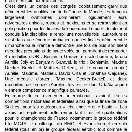
bronze en solo homme senior.
C’est dans un centre des congrès copieusement garni que
débutèrent les qualification de la Coupe du Monde, les français
largement ovationnés dominèrent logiquement leurs
adversaires chinois, russes et mexicains et se retrouvaient en
pôle position pour les finales du lendemain. Le public totalement
conquis à la discipline, a rempli une nouvelle fois l’auditorium et
s’est dans une énorme ambiance que les finales débutèrent le
dimanche où la France a démontré une fois de plus son talent
avec des prestations de haute volée qui permirent de remporter
4 médailles d’OR : Benjamin Garavel en solo homme, le duo
Aurélie Joly et Benjamin Garavel, le trio : Benjamin, Maxime
Decker Breitel et Mathieu Deliers, et le nouveau groupe(
Aurélie, Maxime, Mathieu, David Orta et Jonathan Gajdane).
Une médaille d’argent (Maxime Decker-Breitel), et deux
médailles de bronze (Aurélie Joly et le duo Orta/baraquet)
viennent compéter ce magnifique palmarès.
En marge de cet événement international , avaient lieu les
compétitions nationales et fédérales ainsi que la finale de zone
Sud est pour les catégories « challenge « et « basic ». Les
aixois ont également brillé remportant titres et qualifications
pour le championnat de France notamment le groupe fédéral
hilo MCJS, le challenge hilo BMC, et Evan Journet en solo
fédéral (tous en or) le groupe fédéral aérobic tout comme le