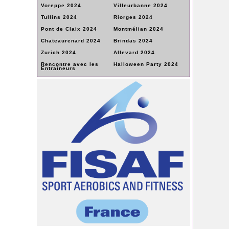
Voreppe 2024
Villeurbanne 2024
Tullins 2024
Riorges 2024
Pont de Claix 2024
Montmélian 2024
Chateaurenard 2024
Brindas 2024
Zurich 2024
Allevard 2024
Rencontre avec les
Halloween Party 2024
Entraîneurs