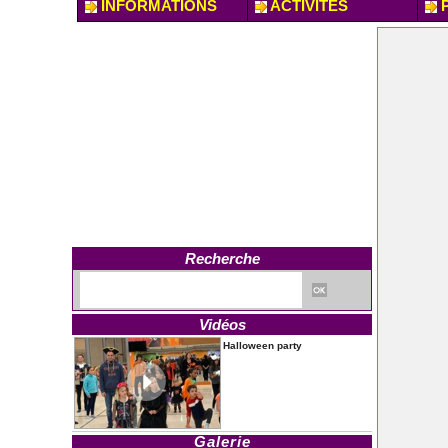
INFORMATIONS
ACTIVITES
P
Recherche
Vidéos
Halloween party
Galerie