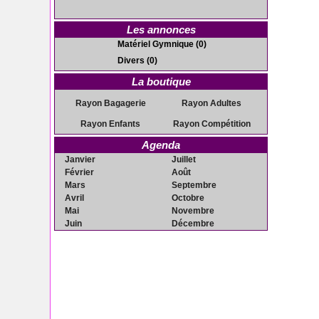
Les annonces
Matériel Gymnique
(0)
Divers
(0)
La boutique
Rayon Bagagerie
Rayon Adultes
Rayon Enfants
Rayon Compétition
Agenda
Janvier
Juillet
Février
Août
Mars
Septembre
Avril
Octobre
Mai
Novembre
Juin
Décembre