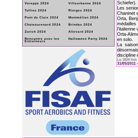
Schiefer).
Voreppe 2024
Villeurbanne 2024
Les senior
Tullins 2024
Riorges 2024
Chaninet 
Pont de Claix 2024
Montmélian 2024
Orta, Ben
médailles
Chateaurenard 2024
Brindas 2024
l’italienn
Zurich 2024
Allevard 2024
Orta-Alime
en solo.
Rencontre avec les
Halloween Party 2024
Entraîneurs
La saison
désormais
discipline
Lu 1024 fois
31/05/2011 