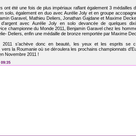
s ont été une fois de plus impériaux raflant également 3 médailles d’
en solo, également en duo avec Aurélie Joly et en groupe accopagn
jamin Garavel, Mathieu Deliers, Jonathan Gajdane et Maxime Decker 
 d’argent avec Aurélie Joly en solo devancée de quelques di
e vice championne du Monde 2011, Benjamin Garavel chez les hommes
lie- Deliers, enfin une médaille de bronze remportée par Maxime Dec
 2011 s’achève donc en beauté, les yeux et les esprits se c
 vers la Roumanie où se déroulera les prochains championnats d’Eu
 en Novembre 2011 !
- 09:35