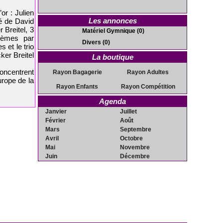
or : Julien
Les annonces
é de David
Breitel, 3
Matériel Gymnique
(0)
xièmes par
Divers
(0)
 et le trio
ker Breitel
La boutique
oncentrent
Rayon Bagagerie
Rayon Adultes
rope de la
Rayon Enfants
Rayon Compétition
Agenda
Janvier
Juillet
Février
Août
Mars
Septembre
Avril
Octobre
Mai
Novembre
Juin
Décembre