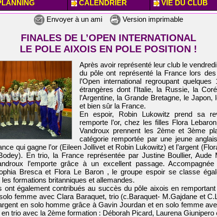
LANNING
CALENDRIER
VIE DU CLUB
Envoyer à un ami
Version imprimable
FINALES DE L’OPEN INTERNATIONAL
LE POLE AIXOIS EN POLE POSITION !
Après avoir représenté leur club le vendredi,
du pôle ont représenté la France lors des
l’Open international regroupant quelques 
étrangères dont l’Italie, la Russie, la Co
l’Argentine, la Grande Bretagne, le Japon,
et bien sûr la France.
En espoir, Robin Lukowitz prend sa re
remporte l’or, chez les filles Flora Lebaro
Vandroux prennent les 2ème et 3ème pl
catégorie remportée par une jeune anglai
rance qui gagne l’or (Eileen Jollivet et Robin Lukowitz) et l’argent (Flo
Bodey). En trio, la France représentée par Justine Boullier, Aude
androux l’emporte grâce à un excellent passage. Accompagnée 
 Sophia Bresca et Flora Le Baron , le groupe espoir se classe éga
les formations britanniques et allemandes.
s ont également contribués au succès du pôle aixois en remportant l
 solo femme avec Clara Baraquet, trio (c.Baraquet- M.Gajdane et C.
l’argent en solo homme grâce à Gavin Jourdan et en solo femme ave
 en trio avec la 2ème formation : Déborah Picard, Laurena Giunipero 