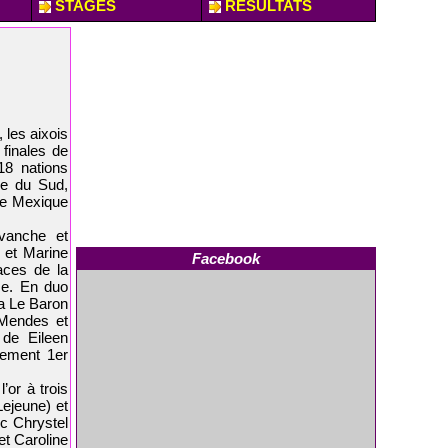
STAGES
RESULTATS
 les aixois
 finales de
18 nations
rée du Sud,
 le Mexique
vanche et
n et Marine
Facebook
aces de la
se. En duo
ra Le Baron
 Mendes et
de Eileen
lement 1er
’or à trois
Lejeune) et
c Chrystel
et Caroline