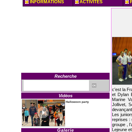
INFORMATIONS
ACTIVITES
P
Recherche
c’est la F
et Dylan 
Vidéos
Marine V
Halloween party
Jollivet,
devançant 
Les junior
reprises :
groupe , 
Lejeune et
Galerie