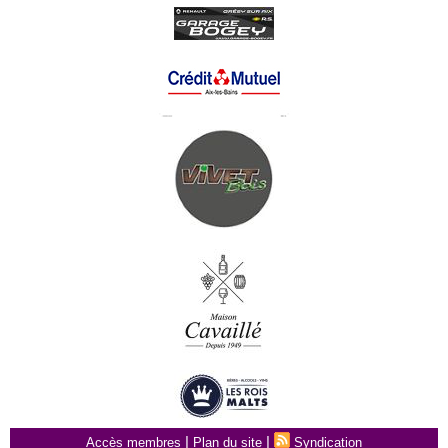
|
|
Accès membres
Plan du site
Syndication