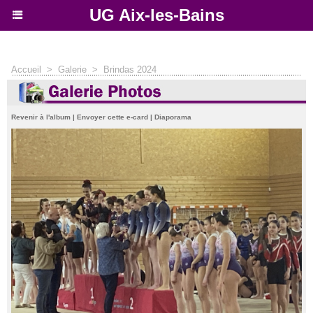
UG Aix-les-Bains
Accueil
>
Galerie
>
Brindas 2024
Revenir à l'album
|
Envoyer cette e-card
|
Diaporama