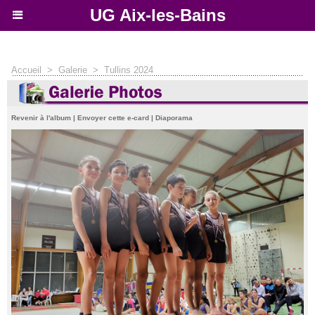
UG Aix-les-Bains
Accueil
>
Galerie
>
Tullins 2024
Revenir à l'album
|
Envoyer cette e-card
|
Diaporama