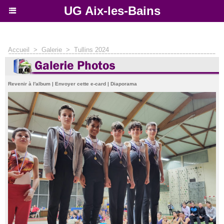
UG Aix-les-Bains
Accueil
>
Galerie
>
Tullins 2024
Revenir à l'album
|
Envoyer cette e-card
|
Diaporama