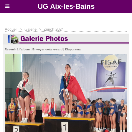
UG Aix-les-Bains
Accueil
>
Galerie
>
Zurich 2024
Revenir à l'album
|
Envoyer cette e-card
|
Diaporama