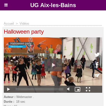
UG Aix-les-Bains
Accueil
>
Vidéos
Halloween party
Auteur :
Webmaster .
Durée :
18 sec